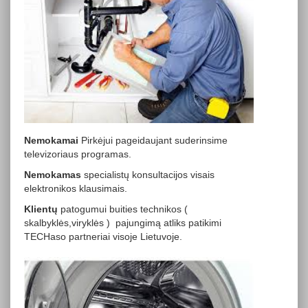
Nemokamai
Pirkėjui pageidaujant suderinsime
televizoriaus programas.
Nemokamas
specialistų konsultacijos visais
elektronikos klausimais.
Klientų
patogumui buities technikos (
skalbyklės,viryklės ) pajungimą atliks patikimi
TECHaso partneriai visoje Lietuvoje.