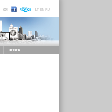
LT
EN
RU
HEIDER