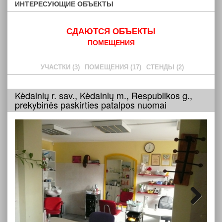
ИНТЕРЕСУЮЩИЕ ОБЪЕКТЫ
СДАЮТСЯ ОБЪЕКТЫ
ПОМЕЩЕНИЯ
УЧАСТКИ (3)
ПОМЕЩЕНИЯ (17)
СТЕНДЫ (2)
Kėdainių r. sav., Kėdainių m., Respublikos g.,
prekybinės paskirties patalpos nuomai
Next