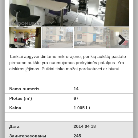
Next
Tankiai apgyvendintame mikrorajone, penkių aukštų pastato
pirmame aukšte yra nuomojamos prekybinės patalpos. Yra
atskiras įėjimas. Puikiai tinka mažai parduotuvei ar biurui.
Namo numeris
14
Plotas (m²)
67
Kaina
1 005 Lt
Дата
2014 04 18
Заинтересованы
245