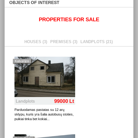
OBJECTS OF INTEREST
PROPERTIES FOR SALE
HOUSES (3)
PREMISES (3)
LANDPLOTS (21)
Kalvarijos
Landplots
99000 Lt
Parduodamas pastatas su 12 arų
sklypu, kuris yra šalia autobusų stoties,
puikiai tinka bet kokiai
...