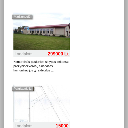
Marijampolė
Landplots
299000 Lt
Komercinės paskirties sklypas tinkamas
prekybinei veiklai, eina visos
komunikacijos ,yra detalus
...
Pakriaunio k.
Landplots
15000