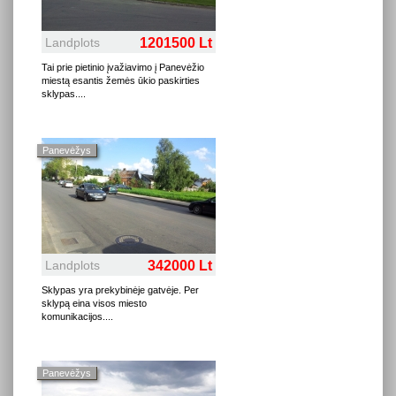
Landplots
1201500 Lt
Tai prie pietinio įvažiavimo į Panevėžio
miestą esantis žemės ūkio paskirties
sklypas.
...
Panevėžys
Landplots
342000 Lt
Sklypas yra prekybinėje gatvėje. Per
sklypą eina visos miesto
komunikacijos.
...
Panevėžys