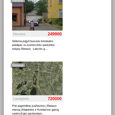
Rietavas
Houses
249900
Siūloma įsigyti buvusio kinoteatro
patalpas su komercinės paskirties
sklypu Rietave, Laisvės g.
...
Rietavas
Landplots
720000
Prie pagrindinio įvažiavimo į Rietavo
miestą (Klaipėdos ir Kvėdarnos gatvių
sankryžoje) parduodam
...