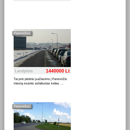
Panevėžys
Landplots
1440000 Lt
Tai prie pietinio įvažiavimo į Panevėžio
miestą esantis asfaltuotas kelias .
...
Panevėžys