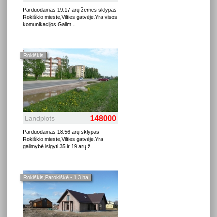
Parduodamas 19.17 arų žemės sklypas
Rokiškio mieste,Vilties gatvėje.Yra visos
komunikacijos.Galim
...
Rokiškis
Landplots
148000
Parduodamas 18.56 arų sklypas
Rokiškio mieste,Vilties gatvėje.Yra
galimybė isigyti 35 ir 19 arų ž
...
Rokiškis,Parokiškė - 1.3 ha