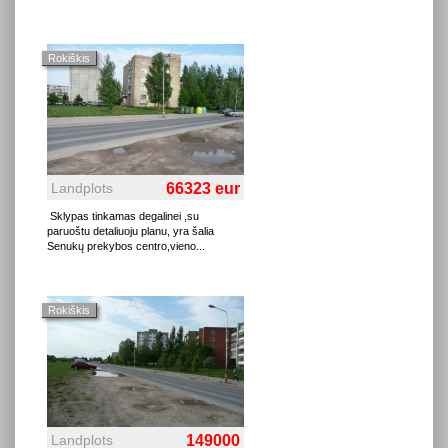
Rokiškis
Landplots
66323 eur
Sklypas tinkamas degalinei ,su
paruoštu detaliuoju planu, yra šalia
Senukų prekybos centro,vieno
...
Rokiškis
Landplots
149000