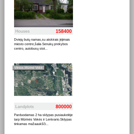
Houses
158400
Dviejų butų namas,su atskirais įėjimais
miesto centre,šalia Senukų prekybos
centro, autobusų stot
...
Vilnius,Mūrinė Vokė
Landplots
800000
Parduodamas 2 ha sklypas pusiaukelėje
tarp Mūrinės Vokės ir Lentvario.Sklypas
tinkamas mažaaukšči
...