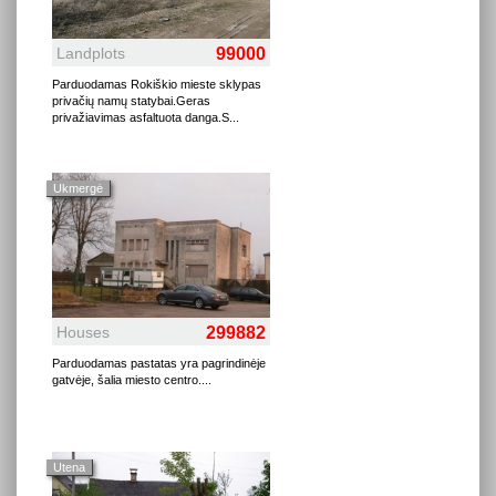
Landplots
99000
Parduodamas Rokiškio mieste sklypas
privačių namų statybai.Geras
privažiavimas asfaltuota danga.S
...
Ukmergė
Houses
299882
Parduodamas pastatas yra pagrindinėje
gatvėje, šalia miesto centro.
...
Utena