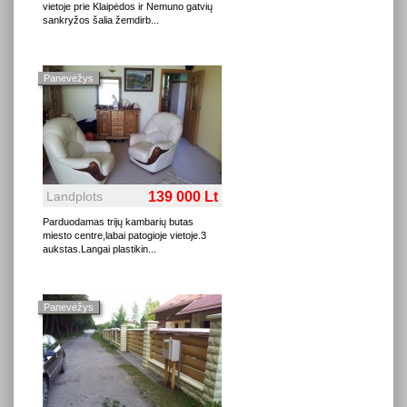
vietoje prie Klaipėdos ir Nemuno gatvių
sankryžos šalia žemdirb
...
Panevėžys
Landplots
139 000 Lt
Parduodamas trijų kambarių butas
miesto centre,labai patogioje vietoje.3
aukstas.Langai plastikin
...
Panevėžys