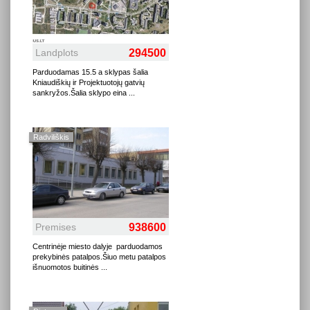
Landplots
294500
Parduodamas 15.5 a sklypas šalia
Kniaudiškių ir Projektuotojų gatvių
sankryžos.Šalia sklypo eina
...
Radviliškis
Premises
938600
Centrinėje miesto dalyje parduodamos
prekybinės patalpos.Šiuo metu patalpos
išnuomotos buitinės
...