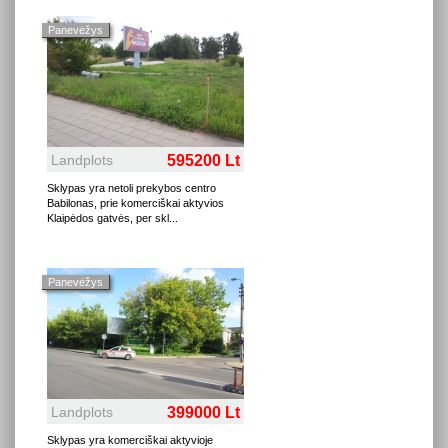
Panevėžys
Landplots
595200 Lt
Sklypas yra netoli prekybos centro
Babilonas, prie komerciškai aktyvios
Klaipėdos gatvės, per skl
...
Panevėžys
Landplots
399000 Lt
Sklypas yra komerciškai aktyvioje