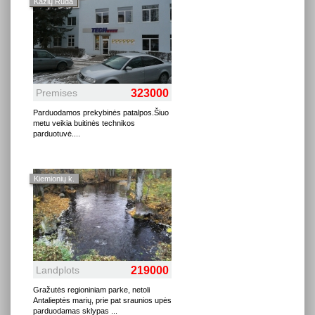
Kazlų Rūda
Premises
323000
Parduodamos prekybinės patalpos.Šiuo
metu veikia buitinės technikos
parduotuvė.
...
Kiemionių k.
Landplots
219000
Gražutės regioniniam parke, netoli
Antalieptės marių, prie pat sraunios upės
parduodamas sklypas
...