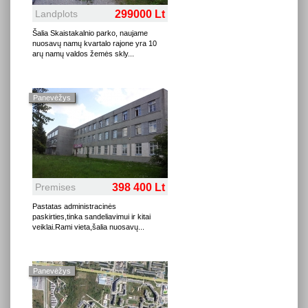
Landplots
299000 Lt
Šalia Skaistakalnio parko, naujame
nuosavų namų kvartalo rajone yra 10
arų namų valdos žemės skly
...
Panevėžys
Premises
398 400 Lt
Pastatas administracinės
paskirties,tinka sandeliavimui ir kitai
veiklai.Rami vieta,šalia nuosavų
...
Panevėžys